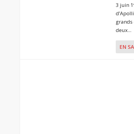
3 juin 
d’Apoll
grands 
deux...
EN S