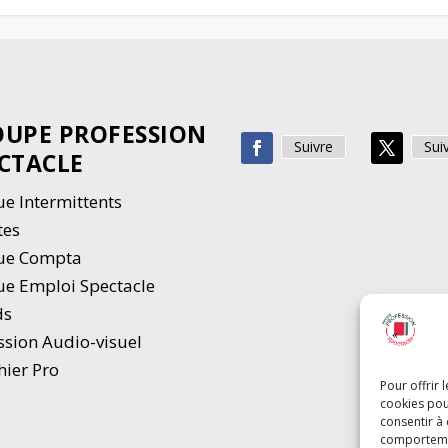
UPE PROFESSION
Suivre
Sui
CTACLE
e Intermittents
tes
ue Compta
e Emploi Spectacle
ds
ssion Audio-visuel
hier Pro
Pour offrir 
cookies pou
consentir à
comportement