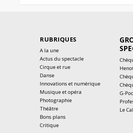
GRO
RUBRIQUES
SPE
A la une
Actus du spectacle
Chèqu
Cirque et rue
Heno
Danse
Chèq
Innovations et numérique
Chèqu
Musique et opéra
G-Po
Photographie
Profe
Thé
â
tre
Le Ca
Bons plans
Critique