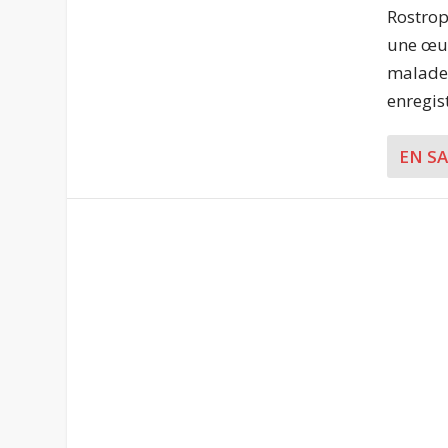
Rostrop
une œuv
malade 
enregis
EN S