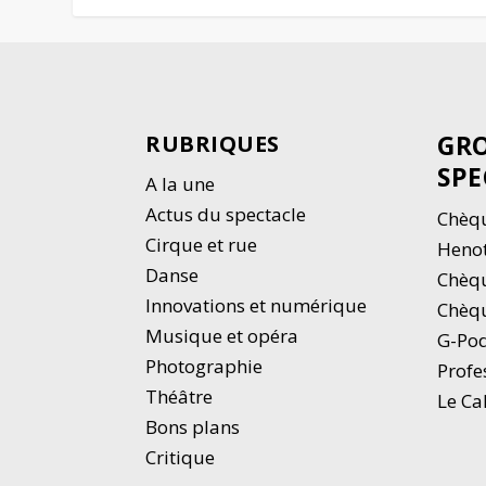
GRO
RUBRIQUES
SPE
A la une
Actus du spectacle
Chèqu
Cirque et rue
Heno
Danse
Chèq
Innovations et numérique
Chèqu
Musique et opéra
G-Po
Photographie
Profe
Thé
â
tre
Le Ca
Bons plans
Critique