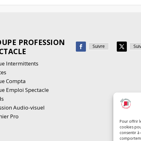
UPE PROFESSION
Suivre
Sui
CTACLE
e Intermittents
tes
ue Compta
e Emploi Spectacle
ds
ssion Audio-visuel
hier Pro
Pour offrir 
cookies pou
consentir à
comportement