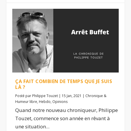
ÇA FAIT COMBIEN DE TEMPS QUE JE SUIS
LÀ ?
Posté par
Philippe Touzet
|
15 Jan, 2021
|
Chronique &
Humeur libre
,
Hebdo
,
Opinions
Quand notre nouveau chroniqueur, Philippe
Touzet, commence son année en rêvant à
une situation...