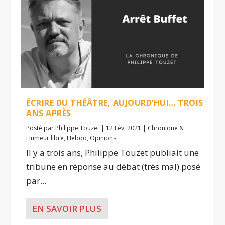
ÉCRIRE DU THÉÂTRE, AUJOURD’HUI… TROIS
ANS APRÈS
Posté par
Philippe Touzet
|
12 Fév, 2021
|
Chronique &
Humeur libre
,
Hebdo
,
Opinions
Il y a trois ans, Philippe Touzet publiait une
tribune en réponse au débat (très mal) posé
par...
EN SAVOIR PLUS