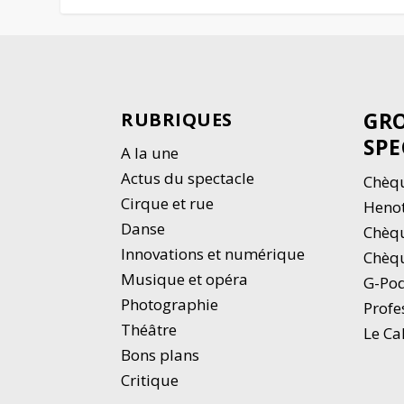
GRO
RUBRIQUES
SPE
A la une
Actus du spectacle
Chèqu
Cirque et rue
Heno
Danse
Chèq
Innovations et numérique
Chèqu
Musique et opéra
G-Po
Photographie
Profe
Thé
â
tre
Le Ca
Bons plans
Critique