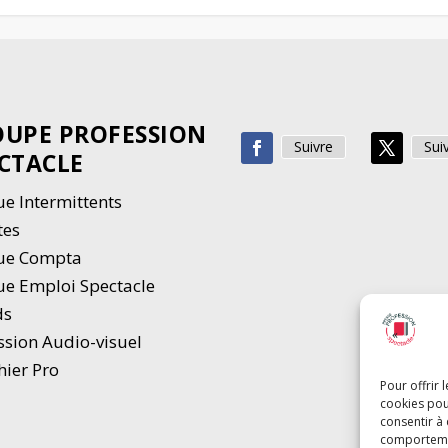
UPE PROFESSION
Suivre
Sui
CTACLE
e Intermittents
tes
ue Compta
e Emploi Spectacle
ds
ssion Audio-visuel
hier Pro
Pour offrir 
cookies pou
consentir à
comportement