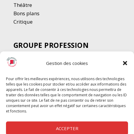
Thé
â
tre
Bons plans
Critique
GROUPE PROFESSION
SPECTACLE
Gestion des cookies
Chèque Intermittents
Henotes
Pour offrir les meilleures expériences, nous utilisons des technologies
Chèque Compta
telles que les cookies pour stocker et/ou accéder aux informations des
appareils. Le fait de consentir à ces technologies nous permettra de
Chèque Emploi Spectacle
traiter des données telles que le comportement de navigation ou les ID
G-Pods
uniques sur ce site. Le fait de ne pas consentir ou de retirer son
consentement peut avoir un effet négatif sur certaines caractéristiques
Profession Audio-visuel
Suivre
Suivre
et fonctions.
Le Cahier Pro
ACCEPTER