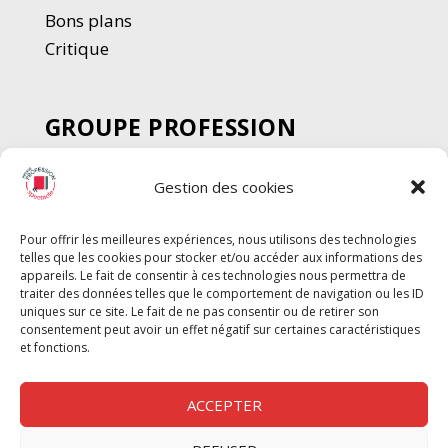
Bons plans
Critique
GROUPE PROFESSION
SPECTACLE
Gestion des cookies
Chèque Intermittents
Henotes
Pour offrir les meilleures expériences, nous utilisons des technologies
Chèque Compta
telles que les cookies pour stocker et/ou accéder aux informations des
appareils. Le fait de consentir à ces technologies nous permettra de
Chèque Emploi Spectacle
traiter des données telles que le comportement de navigation ou les ID
G-Pods
uniques sur ce site. Le fait de ne pas consentir ou de retirer son
consentement peut avoir un effet négatif sur certaines caractéristiques
Profession Audio-visuel
Suivre
Suivre
et fonctions.
Le Cahier Pro
ACCEPTER