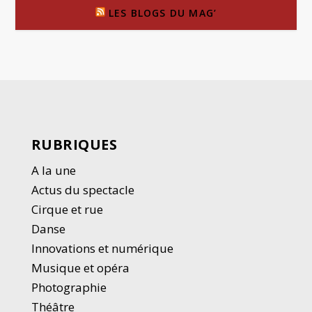
LES BLOGS DU MAG’
RUBRIQUES
A la une
Actus du spectacle
Cirque et rue
Danse
Innovations et numérique
Musique et opéra
Photographie
Thé
â
tre