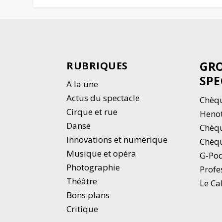
GRO
RUBRIQUES
SPE
A la une
Actus du spectacle
Chèqu
Cirque et rue
Heno
Danse
Chèq
Innovations et numérique
Chèqu
Musique et opéra
G-Po
Photographie
Profe
Thé
â
tre
Le Ca
Bons plans
Critique