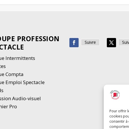
UPE PROFESSION
Suivre
Sui
CTACLE
e Intermittents
tes
ue Compta
e Emploi Spectacle
ds
ssion Audio-visuel
hier Pro
Pour offrir 
cookies pou
consentir à
comportement