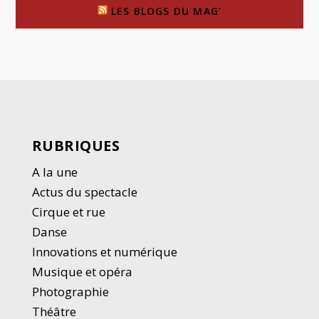
LES BLOGS DU MAG’
RUBRIQUES
A la une
Actus du spectacle
Cirque et rue
Danse
Innovations et numérique
Musique et opéra
Photographie
Thé
â
tre