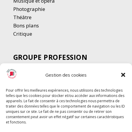
Musique et opéra
Photographie
Thé
â
tre
Bons plans
Critique
GROUPE PROFESSION
SPECTACLE
Gestion des cookies
Chèque Intermittents
Henotes
Pour offrir les meilleures expériences, nous utilisons des technologies
Chèque Compta
telles que les cookies pour stocker et/ou accéder aux informations des
Chèque Emploi Spectacle
appareils. Le fait de consentir à ces technologies nous permettra de
traiter des données telles que le comportement de navigation ou les ID
G-Pods
uniques sur ce site. Le fait de ne pas consentir ou de retirer son
consentement peut avoir un effet négatif sur certaines caractéristiques
Profession Audio-visuel
Suivre
Suivre
et fonctions.
Le Cahier Pro