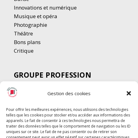
Innovations et numérique
Musique et opéra
Photographie
Thé
â
tre
Bons plans
Critique
GROUPE PROFESSION
SPECTACLE
Gestion des cookies
Chèque Intermittents
Henotes
Pour offrir les meilleures expériences, nous utilisons des technologies
Chèque Compta
telles que les cookies pour stocker et/ou accéder aux informations des
appareils. Le fait de consentir à ces technologies nous permettra de
Chèque Emploi Spectacle
traiter des données telles que le comportement de navigation ou les ID
G-Pods
uniques sur ce site. Le fait de ne pas consentir ou de retirer son
consentement peut avoir un effet négatif sur certaines caractéristiques