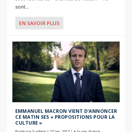
sont...
EN SAVOIR PLUS
EMMANUEL MACRON VIENT D’ANNONCER
CE MATIN SES « PROPOSITIONS POUR LA
CULTURE »
Posté par
S-admin
|
27 Jan, 2017
|
A la une
,
France
,