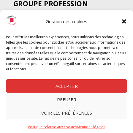
GROUPE PROFESSION
SPECTACLE
Gestion des cookies
Chèque Intermittents
Henotes
Pour offrir les meilleures expériences, nous utilisons des technologies
Chèque Compta
telles que les cookies pour stocker et/ou accéder aux informations des
Chèque Emploi Spectacle
appareils. Le fait de consentir à ces technologies nous permettra de
traiter des données telles que le comportement de navigation ou les ID
G-Pods
uniques sur ce site. Le fait de ne pas consentir ou de retirer son
consentement peut avoir un effet négatif sur certaines caractéristiques
Profession Audio-visuel
Suivre
Suivre
et fonctions.
Le Cahier Pro
ACCEPTER
REFUSER
Nous contacter
VOIR LES PRÉFÉRENCES
Politique de confidentilité
Politique relative aux cookies
Mentions légales