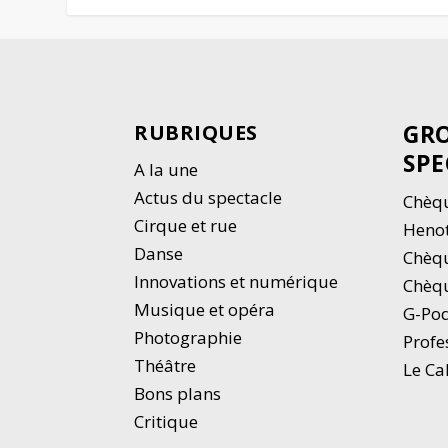
GRO
RUBRIQUES
SPE
A la une
Actus du spectacle
Chèqu
Cirque et rue
Heno
Danse
Chèq
Innovations et numérique
Chèqu
Musique et opéra
G-Po
Photographie
Profe
Thé
â
tre
Le Ca
Bons plans
Critique