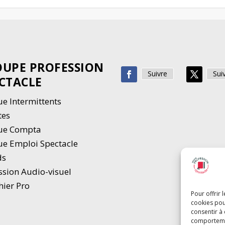
UPE PROFESSION
Suivre
Sui
CTACLE
e Intermittents
tes
ue Compta
e Emploi Spectacle
ds
ssion Audio-visuel
hier Pro
Pour offrir 
cookies pou
consentir à
comportement