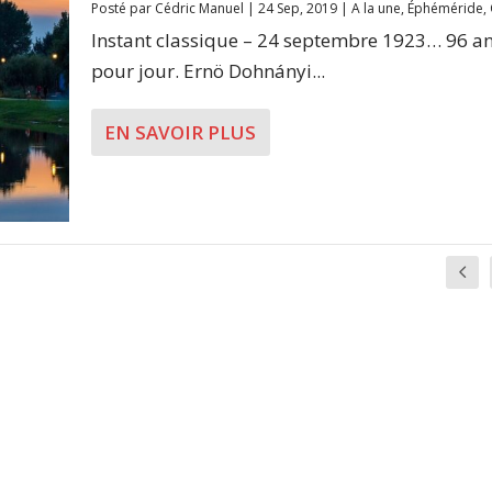
Posté par
Cédric Manuel
|
24 Sep, 2019
|
A la une
,
Éphéméride
,
Instant classique – 24 septembre 1923… 96 an
pour jour. Ernö Dohnányi...
EN SAVOIR PLUS