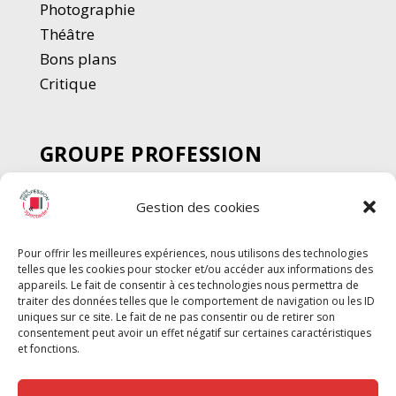
Photographie
Thé
â
tre
Bons plans
Critique
GROUPE PROFESSION
SPECTACLE
Gestion des cookies
Chèque Intermittents
Henotes
Pour offrir les meilleures expériences, nous utilisons des technologies
Chèque Compta
telles que les cookies pour stocker et/ou accéder aux informations des
Chèque Emploi Spectacle
appareils. Le fait de consentir à ces technologies nous permettra de
traiter des données telles que le comportement de navigation ou les ID
G-Pods
uniques sur ce site. Le fait de ne pas consentir ou de retirer son
consentement peut avoir un effet négatif sur certaines caractéristiques
Profession Audio-visuel
Suivre
Suivre
et fonctions.
Le Cahier Pro