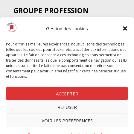
GROUPE PROFESSION
SPECTACLE
Gestion des cookies
Chèque Intermittents
Henotes
Pour offrir les meilleures expériences, nous utilisons des technologies
Chèque Compta
telles que les cookies pour stocker et/ou accéder aux informations des
Chèque Emploi Spectacle
appareils. Le fait de consentir à ces technologies nous permettra de
traiter des données telles que le comportement de navigation ou les ID
G-Pods
uniques sur ce site. Le fait de ne pas consentir ou de retirer son
consentement peut avoir un effet négatif sur certaines caractéristiques
Profession Audio-visuel
Suivre
Suivre
et fonctions.
Le Cahier Pro
ACCEPTER
REFUSER
Nous contacter
VOIR LES PRÉFÉRENCES
Politique de confidentilité