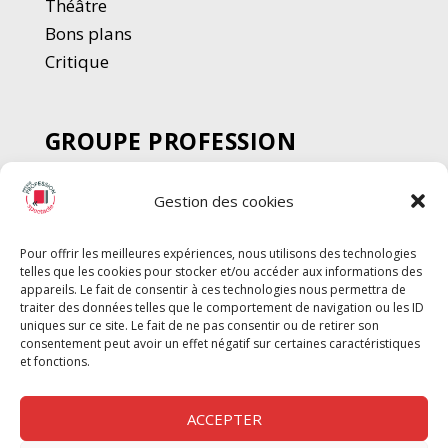
Thé
â
tre
Bons plans
Critique
GROUPE PROFESSION
SPECTACLE
Gestion des cookies
Chèque Intermittents
Henotes
Pour offrir les meilleures expériences, nous utilisons des technologies
Chèque Compta
telles que les cookies pour stocker et/ou accéder aux informations des
Chèque Emploi Spectacle
appareils. Le fait de consentir à ces technologies nous permettra de
traiter des données telles que le comportement de navigation ou les ID
G-Pods
uniques sur ce site. Le fait de ne pas consentir ou de retirer son
consentement peut avoir un effet négatif sur certaines caractéristiques
Profession Audio-visuel
Suivre
Suivre
et fonctions.
Le Cahier Pro
ACCEPTER