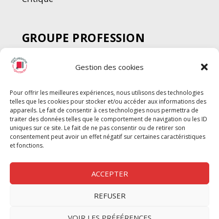
GROUPE PROFESSION
SPECTACLE
Gestion des cookies
Chèque Intermittents
Henotes
Pour offrir les meilleures expériences, nous utilisons des technologies
Chèque Compta
telles que les cookies pour stocker et/ou accéder aux informations des
Chèque Emploi Spectacle
appareils. Le fait de consentir à ces technologies nous permettra de
traiter des données telles que le comportement de navigation ou les ID
G-Pods
uniques sur ce site. Le fait de ne pas consentir ou de retirer son
consentement peut avoir un effet négatif sur certaines caractéristiques
Profession Audio-visuel
Suivre
Suivre
et fonctions.
Le Cahier Pro
ACCEPTER
REFUSER
Nous contacter
VOIR LES PRÉFÉRENCES