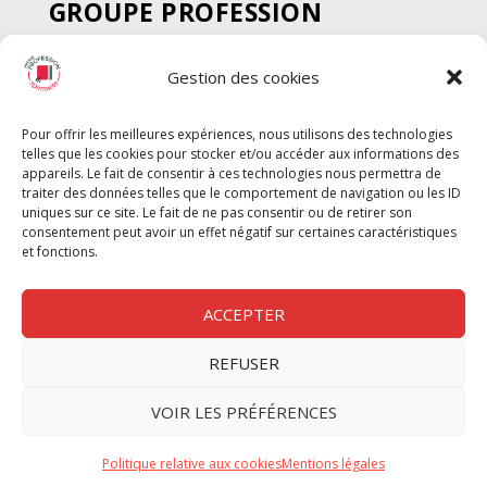
GROUPE PROFESSION
SPECTACLE
Gestion des cookies
Chèque Intermittents
Henotes
Pour offrir les meilleures expériences, nous utilisons des technologies
Chèque Compta
telles que les cookies pour stocker et/ou accéder aux informations des
Chèque Emploi Spectacle
appareils. Le fait de consentir à ces technologies nous permettra de
traiter des données telles que le comportement de navigation ou les ID
G-Pods
uniques sur ce site. Le fait de ne pas consentir ou de retirer son
consentement peut avoir un effet négatif sur certaines caractéristiques
Profession Audio-visuel
Suivre
Suivre
et fonctions.
Le Cahier Pro
ACCEPTER
REFUSER
Nous contacter
VOIR LES PRÉFÉRENCES
Politique de confidentilité
Politique relative aux cookies
Mentions légales