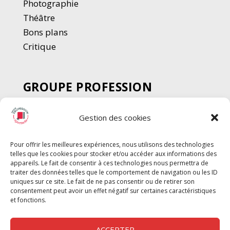
Photographie
Thé
â
tre
Bons plans
Critique
GROUPE PROFESSION
SPECTACLE
Gestion des cookies
Chèque Intermittents
Henotes
Pour offrir les meilleures expériences, nous utilisons des technologies
Chèque Compta
telles que les cookies pour stocker et/ou accéder aux informations des
Chèque Emploi Spectacle
appareils. Le fait de consentir à ces technologies nous permettra de
traiter des données telles que le comportement de navigation ou les ID
G-Pods
uniques sur ce site. Le fait de ne pas consentir ou de retirer son
consentement peut avoir un effet négatif sur certaines caractéristiques
Profession Audio-visuel
Suivre
Suivre
et fonctions.
Le Cahier Pro
ACCEPTER