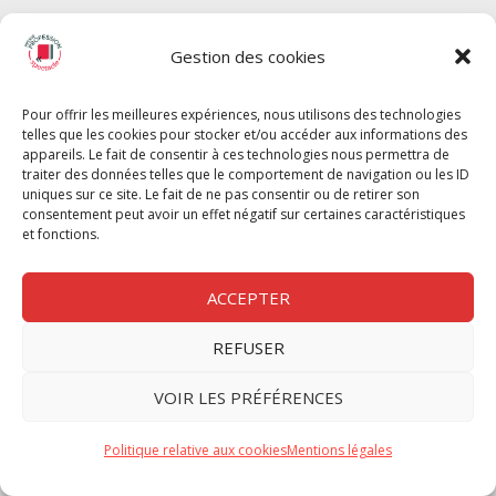
SPECTACLE
Gestion des cookies
Chèque Intermittents
Henotes
Pour offrir les meilleures expériences, nous utilisons des technologies
Chèque Compta
telles que les cookies pour stocker et/ou accéder aux informations des
Chèque Emploi Spectacle
appareils. Le fait de consentir à ces technologies nous permettra de
traiter des données telles que le comportement de navigation ou les ID
G-Pods
uniques sur ce site. Le fait de ne pas consentir ou de retirer son
consentement peut avoir un effet négatif sur certaines caractéristiques
Profession Audio-visuel
Suivre
Suivre
et fonctions.
Le Cahier Pro
ACCEPTER
REFUSER
Nous contacter
VOIR LES PRÉFÉRENCES
Politique de confidentilité
Politique relative aux cookies
Mentions légales