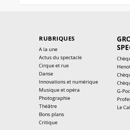
GRO
RUBRIQUES
SPE
A la une
Actus du spectacle
Chèqu
Cirque et rue
Heno
Danse
Chèq
Innovations et numérique
Chèqu
Musique et opéra
G-Po
Photographie
Profe
Thé
â
tre
Le Ca
Bons plans
Critique