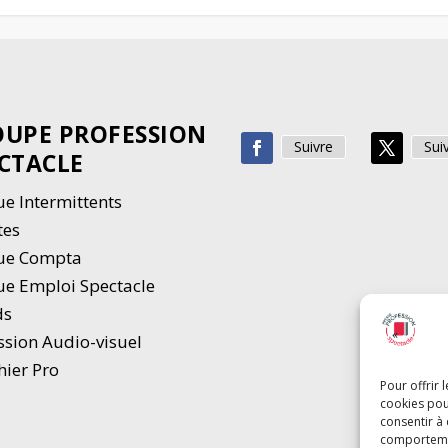
UPE PROFESSION
Suivre
Sui
CTACLE
e Intermittents
tes
ue Compta
e Emploi Spectacle
ds
ssion Audio-visuel
hier Pro
Pour offrir 
cookies pou
consentir à
comportement