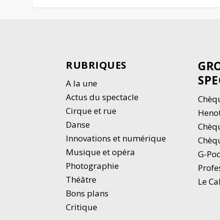
GRO
RUBRIQUES
SPE
A la une
Actus du spectacle
Chèqu
Cirque et rue
Heno
Danse
Chèq
Innovations et numérique
Chèqu
Musique et opéra
G-Po
Photographie
Profe
Thé
â
tre
Le Ca
Bons plans
Critique