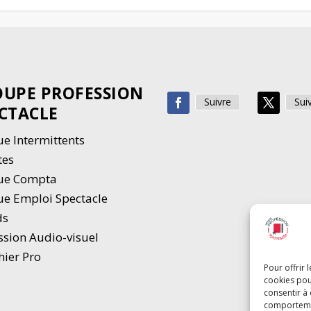
UPE PROFESSION
Suivre
Sui
CTACLE
e Intermittents
tes
ue Compta
e Emploi Spectacle
ds
ssion Audio-visuel
hier Pro
Pour offrir 
cookies pou
consentir à
comportement