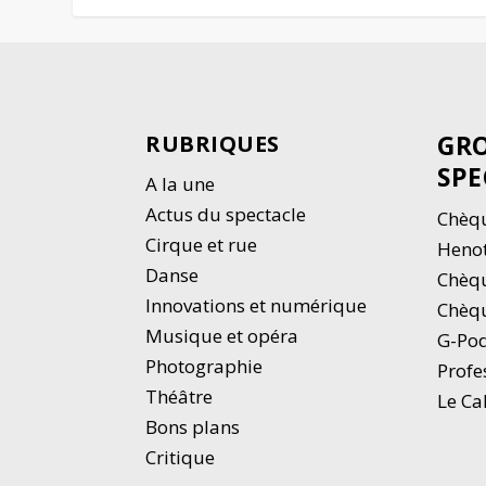
GRO
RUBRIQUES
SPE
A la une
Actus du spectacle
Chèqu
Cirque et rue
Heno
Danse
Chèq
Innovations et numérique
Chèqu
Musique et opéra
G-Po
Photographie
Profe
Thé
â
tre
Le Ca
Bons plans
Critique