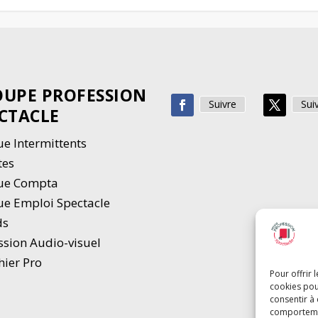
UPE PROFESSION
Suivre
Sui
CTACLE
e Intermittents
tes
ue Compta
e Emploi Spectacle
ds
ssion Audio-visuel
hier Pro
Pour offrir 
cookies pou
consentir à
comportement