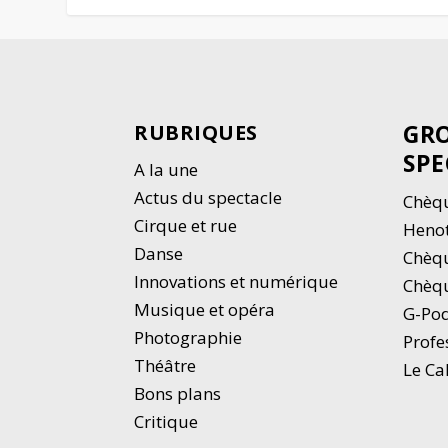
GRO
RUBRIQUES
SPE
A la une
Actus du spectacle
Chèqu
Cirque et rue
Heno
Danse
Chèq
Innovations et numérique
Chèqu
Musique et opéra
G-Po
Photographie
Profe
Thé
â
tre
Le Ca
Bons plans
Critique