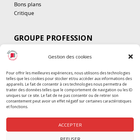
Bons plans
Critique
GROUPE PROFESSION
SPECTACLE
Gestion des cookies
Chèque Intermittents
Henotes
Pour offrir les meilleures expériences, nous utilisons des technologies
Chèque Compta
telles que les cookies pour stocker et/ou accéder aux informations des
Chèque Emploi Spectacle
appareils. Le fait de consentir à ces technologies nous permettra de
traiter des données telles que le comportement de navigation ou les ID
G-Pods
uniques sur ce site. Le fait de ne pas consentir ou de retirer son
consentement peut avoir un effet négatif sur certaines caractéristiques
Profession Audio-visuel
Suivre
Suivre
et fonctions.
Le Cahier Pro
ACCEPTER
REFUSER