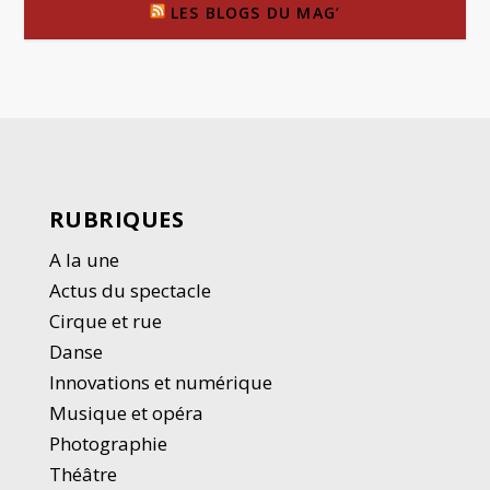
LES BLOGS DU MAG’
RUBRIQUES
A la une
Actus du spectacle
Cirque et rue
Danse
Innovations et numérique
Musique et opéra
Photographie
Thé
â
tre