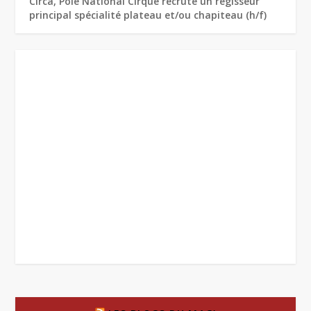
Circa, Pôle National Cirque recrute un régisseur
principal spécialité plateau et/ou chapiteau (h/f)