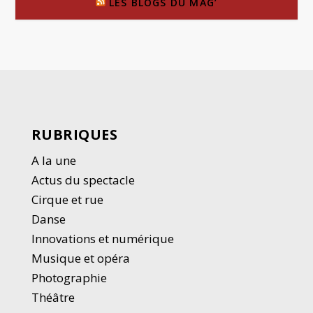
LES BLOGS DU MAG’
RUBRIQUES
A la une
Actus du spectacle
Cirque et rue
Danse
Innovations et numérique
Musique et opéra
Photographie
Thé
â
tre