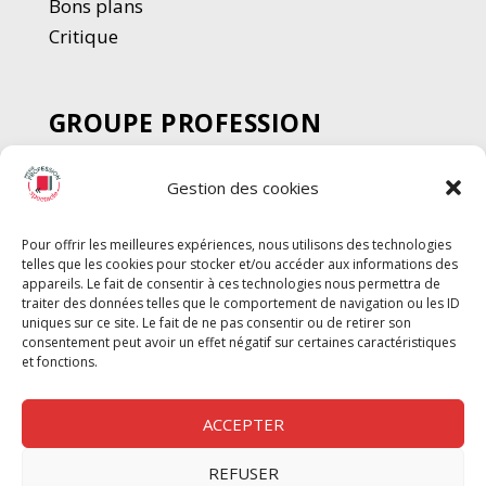
Bons plans
Critique
GROUPE PROFESSION
SPECTACLE
Gestion des cookies
Chèque Intermittents
Henotes
Pour offrir les meilleures expériences, nous utilisons des technologies
Chèque Compta
telles que les cookies pour stocker et/ou accéder aux informations des
Chèque Emploi Spectacle
appareils. Le fait de consentir à ces technologies nous permettra de
traiter des données telles que le comportement de navigation ou les ID
G-Pods
uniques sur ce site. Le fait de ne pas consentir ou de retirer son
consentement peut avoir un effet négatif sur certaines caractéristiques
Profession Audio-visuel
Suivre
Suivre
et fonctions.
Le Cahier Pro
ACCEPTER
REFUSER