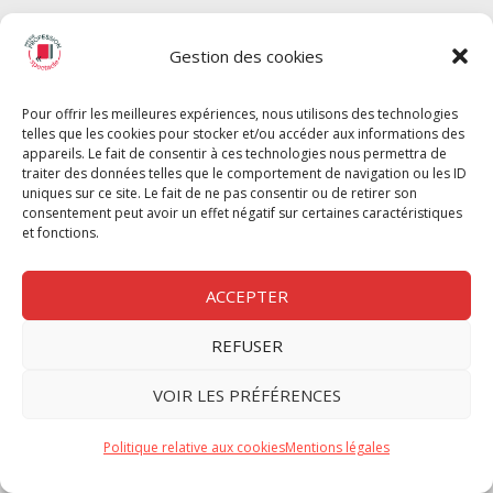
SPECTACLE
Gestion des cookies
Chèque Intermittents
Henotes
Pour offrir les meilleures expériences, nous utilisons des technologies
Chèque Compta
telles que les cookies pour stocker et/ou accéder aux informations des
Chèque Emploi Spectacle
appareils. Le fait de consentir à ces technologies nous permettra de
traiter des données telles que le comportement de navigation ou les ID
G-Pods
uniques sur ce site. Le fait de ne pas consentir ou de retirer son
consentement peut avoir un effet négatif sur certaines caractéristiques
Profession Audio-visuel
Suivre
Suivre
et fonctions.
Le Cahier Pro
ACCEPTER
REFUSER
Nous contacter
VOIR LES PRÉFÉRENCES
Politique de confidentilité
Politique relative aux cookies
Mentions légales