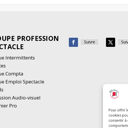
UPE PROFESSION
Suivre
Sui
CTACLE
e Intermittents
tes
ue Compta
e Emploi Spectacle
ds
ssion Audio-visuel
hier Pro
Pour offrir 
cookies pou
consentir à
comportement