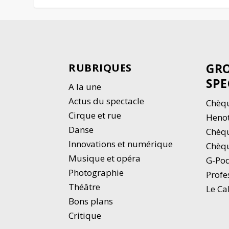
GRO
RUBRIQUES
SPE
A la une
Actus du spectacle
Chèqu
Cirque et rue
Heno
Danse
Chèq
Innovations et numérique
Chèqu
Musique et opéra
G-Po
Photographie
Profe
Thé
â
tre
Le Ca
Bons plans
Critique