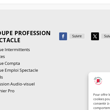
UPE PROFESSION
Suivre
Sui
CTACLE
e Intermittents
tes
ue Compta
e Emploi Spectacle
ds
ssion Audio-visuel
hier Pro
Pour offrir 
cookies pou
consentir à
comportement