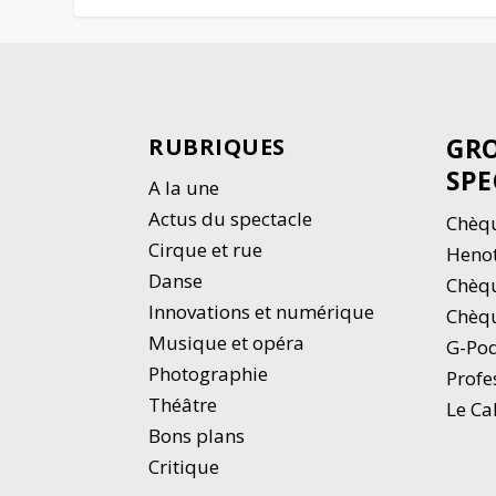
GRO
RUBRIQUES
SPE
A la une
Actus du spectacle
Chèqu
Cirque et rue
Heno
Danse
Chèq
Innovations et numérique
Chèqu
Musique et opéra
G-Po
Photographie
Profe
Thé
â
tre
Le Ca
Bons plans
Critique