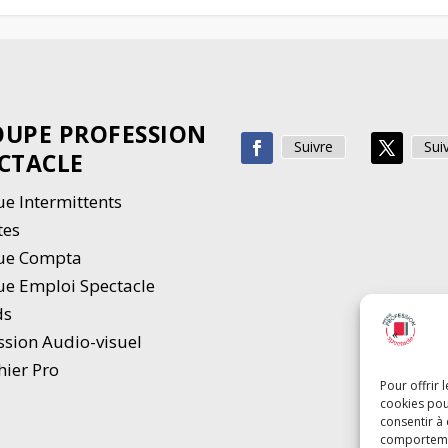
UPE PROFESSION
Suivre
Sui
CTACLE
e Intermittents
tes
ue Compta
e Emploi Spectacle
ds
ssion Audio-visuel
hier Pro
Pour offrir 
cookies pou
consentir à
comportement