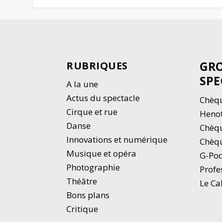
GRO
RUBRIQUES
SPE
A la une
Actus du spectacle
Chèqu
Cirque et rue
Heno
Danse
Chèq
Innovations et numérique
Chèqu
Musique et opéra
G-Po
Photographie
Profe
Thé
â
tre
Le Ca
Bons plans
Critique