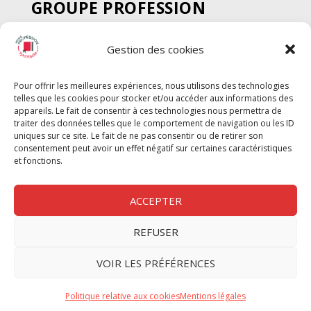
GROUPE PROFESSION
SPECTACLE
Gestion des cookies
Chèque Intermittents
Henotes
Pour offrir les meilleures expériences, nous utilisons des technologies
Chèque Compta
telles que les cookies pour stocker et/ou accéder aux informations des
Chèque Emploi Spectacle
appareils. Le fait de consentir à ces technologies nous permettra de
traiter des données telles que le comportement de navigation ou les ID
G-Pods
uniques sur ce site. Le fait de ne pas consentir ou de retirer son
consentement peut avoir un effet négatif sur certaines caractéristiques
Profession Audio-visuel
Suivre
Suivre
et fonctions.
Le Cahier Pro
ACCEPTER
REFUSER
Nous contacter
VOIR LES PRÉFÉRENCES
Politique de confidentilité
Politique relative aux cookies
Mentions légales