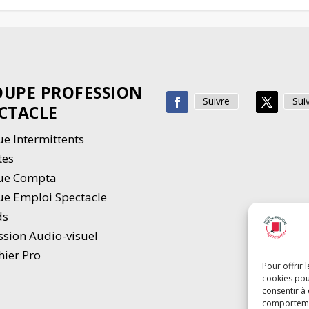
UPE PROFESSION
Suivre
Sui
CTACLE
e Intermittents
tes
ue Compta
e Emploi Spectacle
ds
ssion Audio-visuel
hier Pro
Pour offrir 
cookies pou
consentir à
comportement