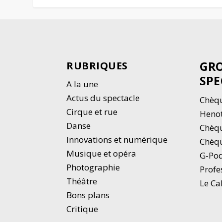
GRO
RUBRIQUES
SPE
A la une
Actus du spectacle
Chèqu
Cirque et rue
Heno
Danse
Chèq
Innovations et numérique
Chèqu
Musique et opéra
G-Po
Photographie
Profe
Thé
â
tre
Le Ca
Bons plans
Critique