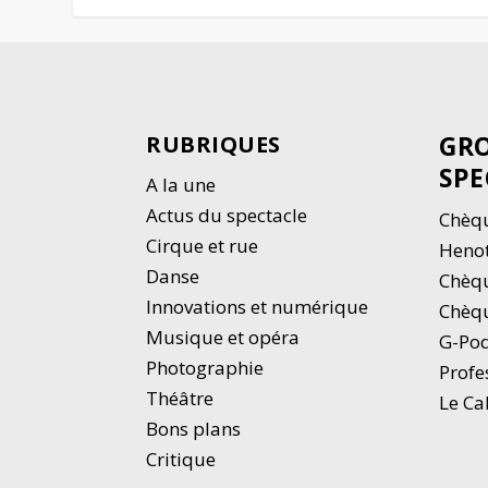
GRO
RUBRIQUES
SPE
A la une
Actus du spectacle
Chèqu
Cirque et rue
Heno
Danse
Chèq
Innovations et numérique
Chèqu
Musique et opéra
G-Po
Photographie
Profe
Thé
â
tre
Le Ca
Bons plans
Critique