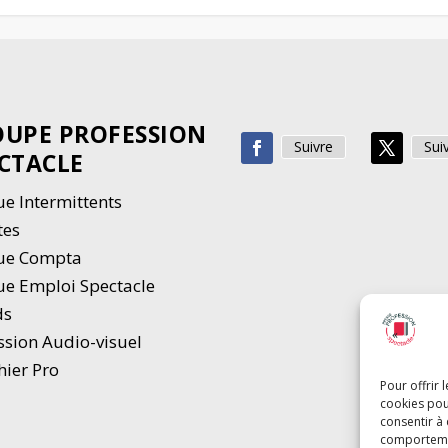
UPE PROFESSION
Suivre
Sui
CTACLE
e Intermittents
tes
ue Compta
e Emploi Spectacle
ds
ssion Audio-visuel
hier Pro
Pour offrir 
cookies pou
consentir à
comportement