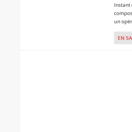
Instant
compose
un opéra
EN S