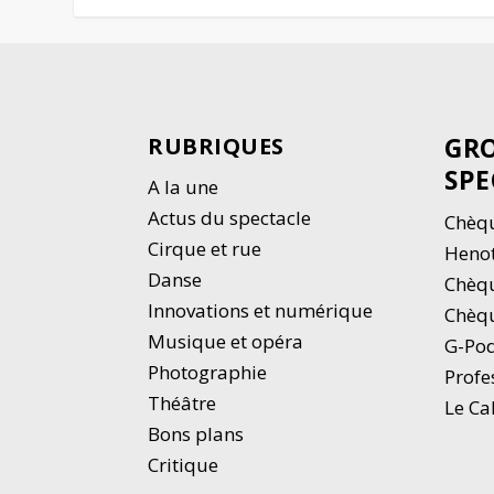
GRO
RUBRIQUES
SPE
A la une
Actus du spectacle
Chèqu
Cirque et rue
Heno
Danse
Chèq
Innovations et numérique
Chèqu
Musique et opéra
G-Po
Photographie
Profe
Thé
â
tre
Le Ca
Bons plans
Critique