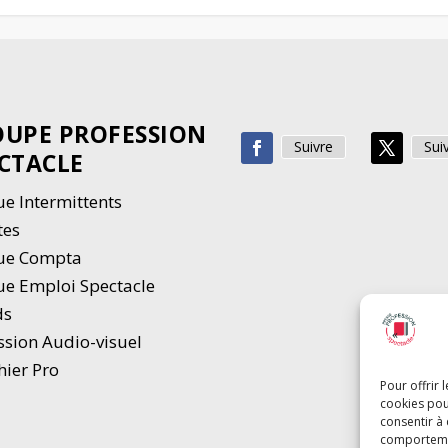
UPE PROFESSION
Suivre
Sui
CTACLE
e Intermittents
tes
ue Compta
e Emploi Spectacle
ds
ssion Audio-visuel
hier Pro
Pour offrir 
cookies pou
consentir à
comportement