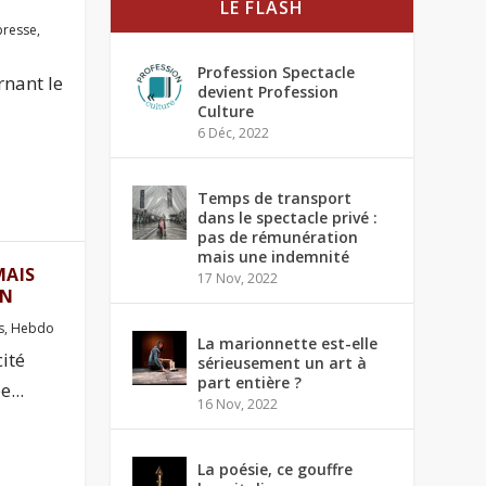
LE FLASH
presse
,
Profession Spectacle
rnant le
devient Profession
Culture
6 Déc, 2022
Temps de transport
dans le spectacle privé :
pas de rémunération
mais une indemnité
MAIS
17 Nov, 2022
ON
s
,
Hebdo
La marionnette est-elle
ité
sérieusement un art à
part entière ?
...
16 Nov, 2022
La poésie, ce gouffre