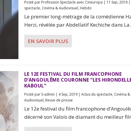
Posté par
Profession Spectacle avec Cineuropa
|
11 Sep, 2019
spectacle
,
Cinéma & Audiovisuel
,
Hebdo
Le premier long-métrage de la comédienne Ha
Herzi, révélée par Abdellatif Kechiche dans La..
EN SAVOIR PLUS
LE 12E FESTIVAL DU FILM FRANCOPHONE
D’ANGOULÊME COURONNE “LES HIRONDELLE
KABOUL”
Posté par
S-admin
|
4 Sep, 2019
|
Actus du spectacle
,
Cinéma &
Audiovisuel
,
Revue de presse
Le 12e festival du film francophone d’Angoul
décerné son Valois de diamant du meilleur film