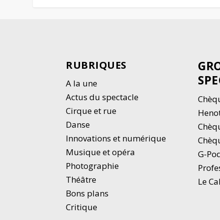
GRO
RUBRIQUES
SPE
A la une
Actus du spectacle
Chèqu
Cirque et rue
Heno
Danse
Chèq
Innovations et numérique
Chèqu
Musique et opéra
G-Po
Photographie
Profe
Thé
â
tre
Le Ca
Bons plans
Critique