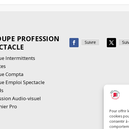
UPE PROFESSION
Suivre
Sui
CTACLE
e Intermittents
tes
ue Compta
e Emploi Spectacle
ds
ssion Audio-visuel
hier Pro
Pour offrir 
cookies pou
consentir à
comportement