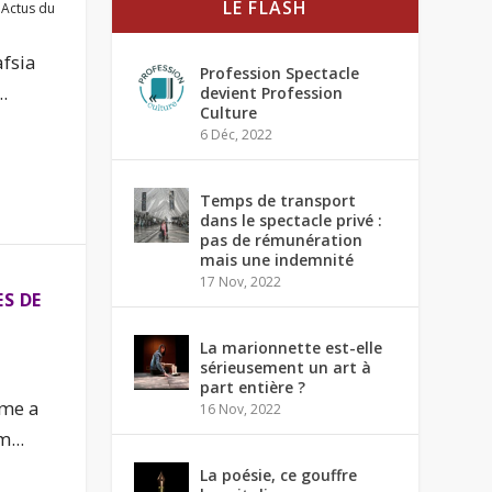
LE FLASH
|
Actus du
fsia
Profession Spectacle
.
devient Profession
Culture
6 Déc, 2022
Temps de transport
dans le spectacle privé :
pas de rémunération
mais une indemnité
17 Nov, 2022
S DE
La marionnette est-elle
sérieusement un art à
part entière ?
ême a
16 Nov, 2022
...
La poésie, ce gouffre