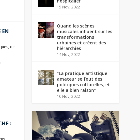
hospitalier
15 Nov, 2022
Quand les scènes
E EN
musicales influent sur les
transformations
urbaines et créent des
iques
,
de
hiérarchies
14 Nov, 2022
a
“La pratique artistique
amateur se fout des
politiques culturelles, et
elle a bien raison”
10 Nov, 2022
HE :
lms