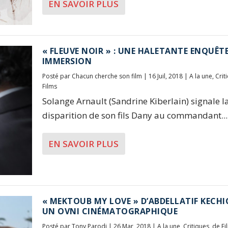
EN SAVOIR PLUS
« FLEUVE NOIR » : UNE HALETANTE ENQUÊT
IMMERSION
Posté par
Chacun cherche son film
|
16 Juil, 2018
|
A la une
,
Crit
Films
Solange Arnault (Sandrine Kiberlain) signale l
disparition de son fils Dany au commandant...
EN SAVOIR PLUS
« MEKTOUB MY LOVE » D’ABDELLATIF KECHIC
UN OVNI CINÉMATOGRAPHIQUE
Posté par
Tony Parodi
|
26 Mar, 2018
|
A la une
,
Critiques
,
de Fi