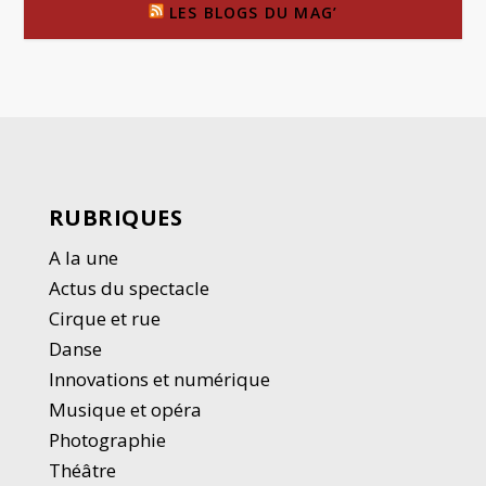
LES BLOGS DU MAG’
RUBRIQUES
A la une
Actus du spectacle
Cirque et rue
Danse
Innovations et numérique
Musique et opéra
Photographie
Thé
â
tre