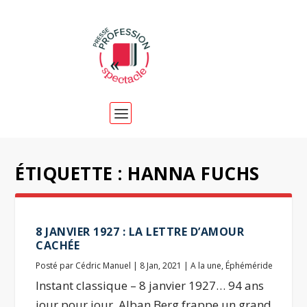
ÉTIQUETTE :
HANNA FUCHS
8 JANVIER 1927 : LA LETTRE D’AMOUR
CACHÉE
Posté par
Cédric Manuel
|
8 Jan, 2021
|
A la une
,
Éphéméride
Instant classique – 8 janvier 1927… 94 ans
jour pour jour. Alban Berg frappe un grand