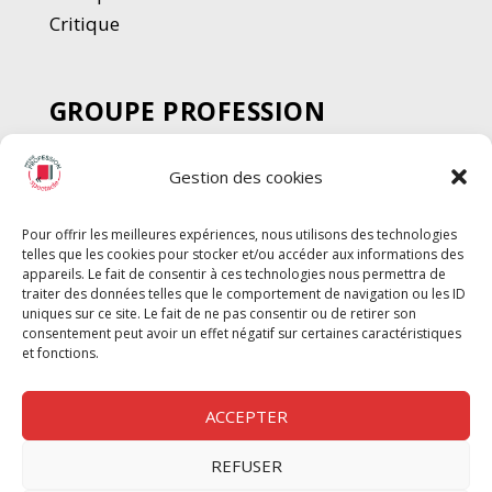
Critique
GROUPE PROFESSION
SPECTACLE
Gestion des cookies
Chèque Intermittents
Henotes
Pour offrir les meilleures expériences, nous utilisons des technologies
Chèque Compta
telles que les cookies pour stocker et/ou accéder aux informations des
Chèque Emploi Spectacle
appareils. Le fait de consentir à ces technologies nous permettra de
traiter des données telles que le comportement de navigation ou les ID
G-Pods
uniques sur ce site. Le fait de ne pas consentir ou de retirer son
consentement peut avoir un effet négatif sur certaines caractéristiques
Profession Audio-visuel
Suivre
Suivre
et fonctions.
Le Cahier Pro
ACCEPTER
REFUSER