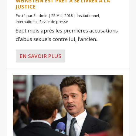
WEINSTEIN EST PRÊT À SE LIVRER À LA
JUSTICE
Posté par
S-admin
|
25 Mai, 2018
|
Institutionnel
,
International
,
Revue de presse
Sept mois après les premières accusations
d’abus sexuels contre lui, l’ancien...
EN SAVOIR PLUS