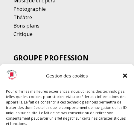
Musique et opéra
Photographie
Thé
â
tre
Bons plans
Critique
GROUPE PROFESSION
SPECTACLE
Gestion des cookies
Chèque Intermittents
Henotes
Pour offrir les meilleures expériences, nous utilisons des technologies
Chèque Compta
telles que les cookies pour stocker et/ou accéder aux informations des
Chèque Emploi Spectacle
appareils. Le fait de consentir à ces technologies nous permettra de
traiter des données telles que le comportement de navigation ou les ID
G-Pods
uniques sur ce site. Le fait de ne pas consentir ou de retirer son
consentement peut avoir un effet négatif sur certaines caractéristiques
Profession Audio-visuel
Suivre
Suivre
et fonctions.
Le Cahier Pro