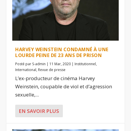
HARVEY WEINSTEIN CONDAMNÉ À UNE
LOURDE PEINE DE 23 ANS DE PRISON
Posté par
S-admin
|
11 Mar, 2020
|
Institutionnel
,
International
,
Revue de presse
L’ex-producteur de cinéma Harvey
Weinstein, coupable de viol et d’agression
sexuelle,...
EN SAVOIR PLUS