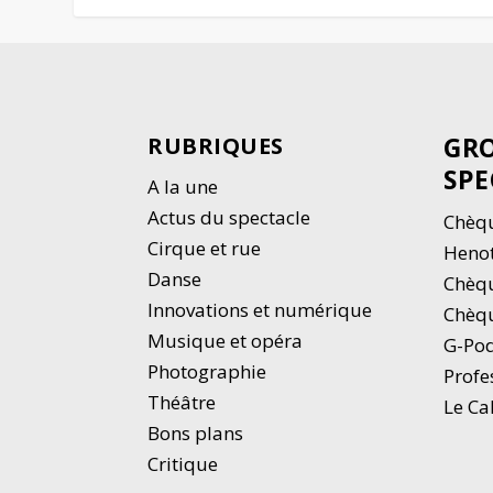
GRO
RUBRIQUES
SPE
A la une
Actus du spectacle
Chèqu
Cirque et rue
Heno
Danse
Chèq
Innovations et numérique
Chèqu
Musique et opéra
G-Po
Photographie
Profe
Thé
â
tre
Le Ca
Bons plans
Critique