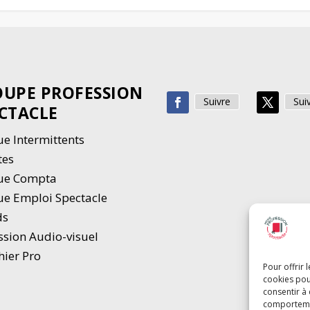
UPE PROFESSION
Suivre
Sui
CTACLE
e Intermittents
tes
ue Compta
e Emploi Spectacle
ds
ssion Audio-visuel
hier Pro
Pour offrir 
cookies pou
consentir à
comportement