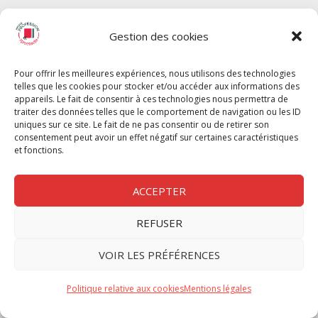
SPECTACLE
Gestion des cookies
Chèque Intermittents
Henotes
Pour offrir les meilleures expériences, nous utilisons des technologies
Chèque Compta
telles que les cookies pour stocker et/ou accéder aux informations des
Chèque Emploi Spectacle
appareils. Le fait de consentir à ces technologies nous permettra de
traiter des données telles que le comportement de navigation ou les ID
G-Pods
uniques sur ce site. Le fait de ne pas consentir ou de retirer son
consentement peut avoir un effet négatif sur certaines caractéristiques
Profession Audio-visuel
Suivre
Suivre
et fonctions.
Le Cahier Pro
ACCEPTER
REFUSER
Nous contacter
VOIR LES PRÉFÉRENCES
Politique de confidentilité
Politique relative aux cookies
Mentions légales