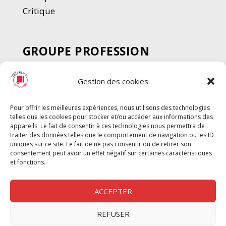
Critique
GROUPE PROFESSION
SPECTACLE
Gestion des cookies
Chèque Intermittents
Henotes
Pour offrir les meilleures expériences, nous utilisons des technologies
Chèque Compta
telles que les cookies pour stocker et/ou accéder aux informations des
Chèque Emploi Spectacle
appareils. Le fait de consentir à ces technologies nous permettra de
traiter des données telles que le comportement de navigation ou les ID
G-Pods
uniques sur ce site. Le fait de ne pas consentir ou de retirer son
consentement peut avoir un effet négatif sur certaines caractéristiques
Profession Audio-visuel
Suivre
Suivre
et fonctions.
Le Cahier Pro
ACCEPTER
REFUSER