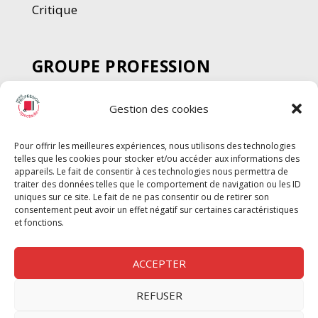
Critique
GROUPE PROFESSION
SPECTACLE
Gestion des cookies
Chèque Intermittents
Henotes
Pour offrir les meilleures expériences, nous utilisons des technologies
Chèque Compta
telles que les cookies pour stocker et/ou accéder aux informations des
Chèque Emploi Spectacle
appareils. Le fait de consentir à ces technologies nous permettra de
traiter des données telles que le comportement de navigation ou les ID
G-Pods
uniques sur ce site. Le fait de ne pas consentir ou de retirer son
consentement peut avoir un effet négatif sur certaines caractéristiques
Profession Audio-visuel
Suivre
Suivre
et fonctions.
Le Cahier Pro
ACCEPTER
REFUSER