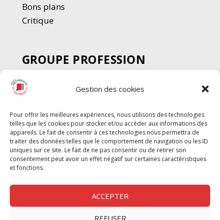
Bons plans
Critique
GROUPE PROFESSION
SPECTACLE
Gestion des cookies
Chèque Intermittents
Henotes
Pour offrir les meilleures expériences, nous utilisons des technologies
Chèque Compta
telles que les cookies pour stocker et/ou accéder aux informations des
Chèque Emploi Spectacle
appareils. Le fait de consentir à ces technologies nous permettra de
traiter des données telles que le comportement de navigation ou les ID
G-Pods
uniques sur ce site. Le fait de ne pas consentir ou de retirer son
consentement peut avoir un effet négatif sur certaines caractéristiques
Profession Audio-visuel
Suivre
Suivre
et fonctions.
Le Cahier Pro
ACCEPTER
REFUSER