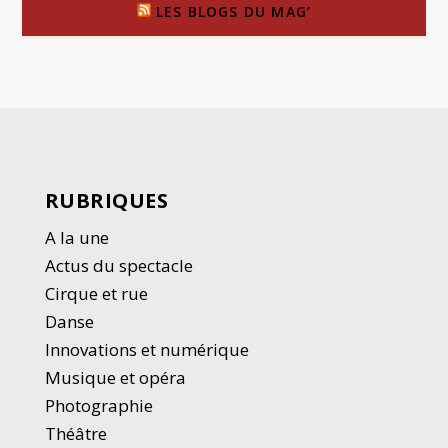
LES BLOGS DU MAG’
RUBRIQUES
A la une
Actus du spectacle
Cirque et rue
Danse
Innovations et numérique
Musique et opéra
Photographie
Thé
â
tre