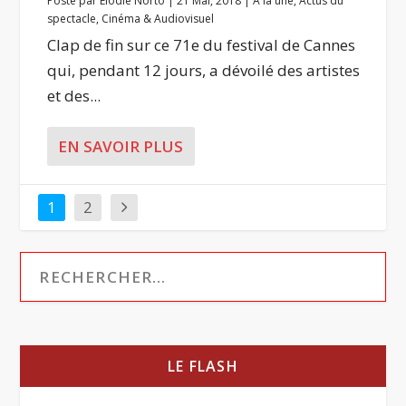
Posté par
Élodie Norto
|
21 Mai, 2018
|
A la une
,
Actus du
spectacle
,
Cinéma & Audiovisuel
Clap de fin sur ce 71e du festival de Cannes
qui, pendant 12 jours, a dévoilé des artistes
et des...
EN SAVOIR PLUS
1
2
LE FLASH