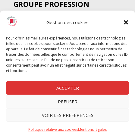
GROUPE PROFESSION
SPECTACLE
Gestion des cookies
Chèque Intermittents
Henotes
Pour offrir les meilleures expériences, nous utilisons des technologies
Chèque Compta
telles que les cookies pour stocker et/ou accéder aux informations des
Chèque Emploi Spectacle
appareils. Le fait de consentir à ces technologies nous permettra de
traiter des données telles que le comportement de navigation ou les ID
G-Pods
uniques sur ce site. Le fait de ne pas consentir ou de retirer son
consentement peut avoir un effet négatif sur certaines caractéristiques
Profession Audio-visuel
Suivre
Suivre
et fonctions.
Le Cahier Pro
ACCEPTER
REFUSER
Nous contacter
VOIR LES PRÉFÉRENCES
Politique de confidentilité
Politique relative aux cookies
Mentions légales