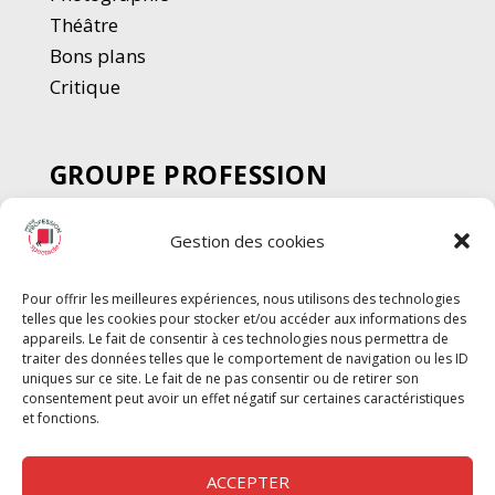
Thé
â
tre
Bons plans
Critique
GROUPE PROFESSION
SPECTACLE
Gestion des cookies
Chèque Intermittents
Henotes
Pour offrir les meilleures expériences, nous utilisons des technologies
Chèque Compta
telles que les cookies pour stocker et/ou accéder aux informations des
Chèque Emploi Spectacle
appareils. Le fait de consentir à ces technologies nous permettra de
traiter des données telles que le comportement de navigation ou les ID
G-Pods
uniques sur ce site. Le fait de ne pas consentir ou de retirer son
consentement peut avoir un effet négatif sur certaines caractéristiques
Profession Audio-visuel
Suivre
Suivre
et fonctions.
Le Cahier Pro
ACCEPTER