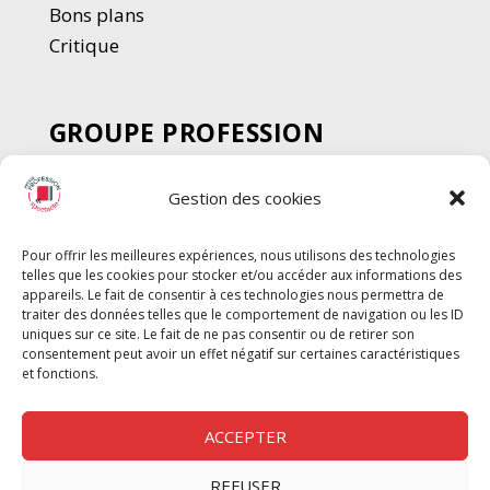
Bons plans
Critique
GROUPE PROFESSION
SPECTACLE
Gestion des cookies
Chèque Intermittents
Henotes
Pour offrir les meilleures expériences, nous utilisons des technologies
Chèque Compta
telles que les cookies pour stocker et/ou accéder aux informations des
Chèque Emploi Spectacle
appareils. Le fait de consentir à ces technologies nous permettra de
traiter des données telles que le comportement de navigation ou les ID
G-Pods
uniques sur ce site. Le fait de ne pas consentir ou de retirer son
consentement peut avoir un effet négatif sur certaines caractéristiques
Profession Audio-visuel
Suivre
Suivre
et fonctions.
Le Cahier Pro
ACCEPTER
REFUSER