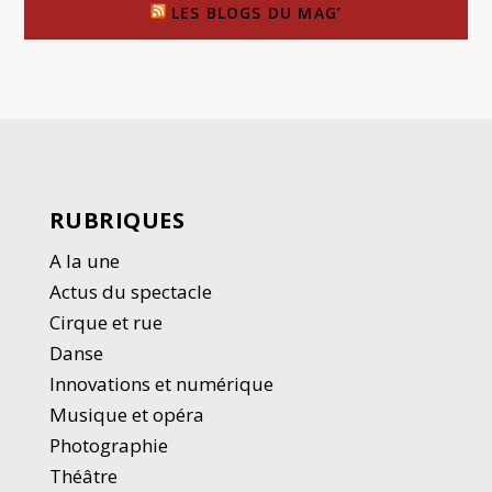
LES BLOGS DU MAG’
RUBRIQUES
A la une
Actus du spectacle
Cirque et rue
Danse
Innovations et numérique
Musique et opéra
Photographie
Thé
â
tre