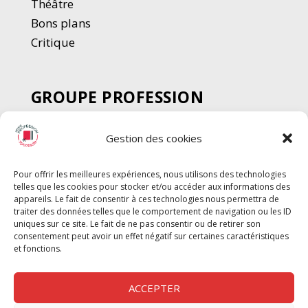
Thé
â
tre
Bons plans
Critique
GROUPE PROFESSION
SPECTACLE
Gestion des cookies
Chèque Intermittents
Henotes
Pour offrir les meilleures expériences, nous utilisons des technologies
Chèque Compta
telles que les cookies pour stocker et/ou accéder aux informations des
Chèque Emploi Spectacle
appareils. Le fait de consentir à ces technologies nous permettra de
traiter des données telles que le comportement de navigation ou les ID
G-Pods
uniques sur ce site. Le fait de ne pas consentir ou de retirer son
consentement peut avoir un effet négatif sur certaines caractéristiques
Profession Audio-visuel
Suivre
Suivre
et fonctions.
Le Cahier Pro
ACCEPTER