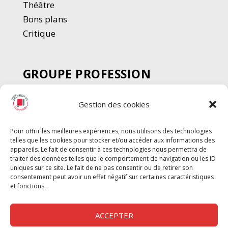
Thé
â
tre
Bons plans
Critique
GROUPE PROFESSION
SPECTACLE
Gestion des cookies
Chèque Intermittents
Henotes
Pour offrir les meilleures expériences, nous utilisons des technologies
Chèque Compta
telles que les cookies pour stocker et/ou accéder aux informations des
Chèque Emploi Spectacle
appareils. Le fait de consentir à ces technologies nous permettra de
traiter des données telles que le comportement de navigation ou les ID
G-Pods
uniques sur ce site. Le fait de ne pas consentir ou de retirer son
consentement peut avoir un effet négatif sur certaines caractéristiques
Profession Audio-visuel
Suivre
Suivre
et fonctions.
Le Cahier Pro
ACCEPTER