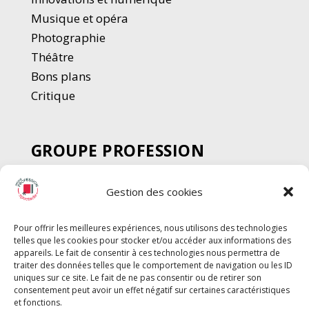
Musique et opéra
Photographie
Thé
â
tre
Bons plans
Critique
GROUPE PROFESSION
SPECTACLE
Gestion des cookies
Chèque Intermittents
Henotes
Pour offrir les meilleures expériences, nous utilisons des technologies
Chèque Compta
telles que les cookies pour stocker et/ou accéder aux informations des
Chèque Emploi Spectacle
appareils. Le fait de consentir à ces technologies nous permettra de
traiter des données telles que le comportement de navigation ou les ID
G-Pods
uniques sur ce site. Le fait de ne pas consentir ou de retirer son
consentement peut avoir un effet négatif sur certaines caractéristiques
Profession Audio-visuel
Suivre
Suivre
et fonctions.