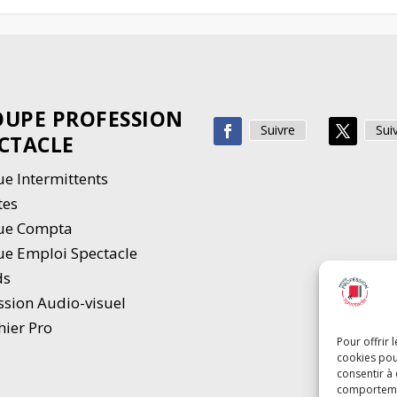
UPE PROFESSION
Suivre
Sui
CTACLE
e Intermittents
tes
ue Compta
e Emploi Spectacle
ds
ssion Audio-visuel
hier Pro
Pour offrir 
cookies pou
consentir à
comportement